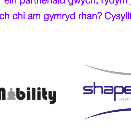
ein partneriaid gwych, rydym 
ych chi am gymryd rhan? Cysyllt