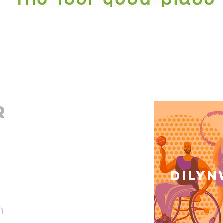
r
Dilyn
m