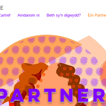
artref
Amdanom ni
Beth sy'n digwydd?
Ein Partne
 Partner