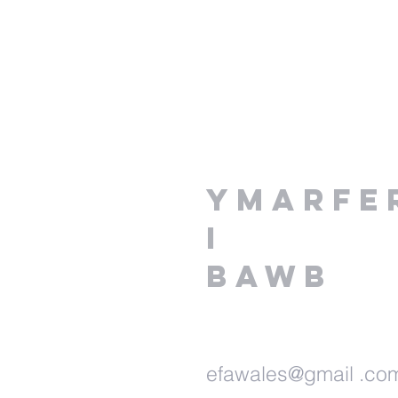
Ymarfe
i
Bawb
efawales@gmail .co