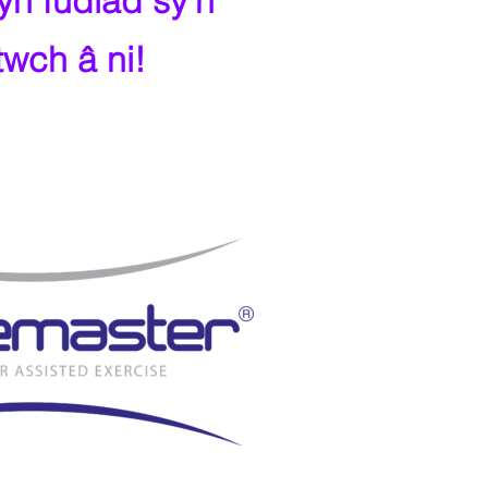
yn fudiad sy'n
wch â ni!