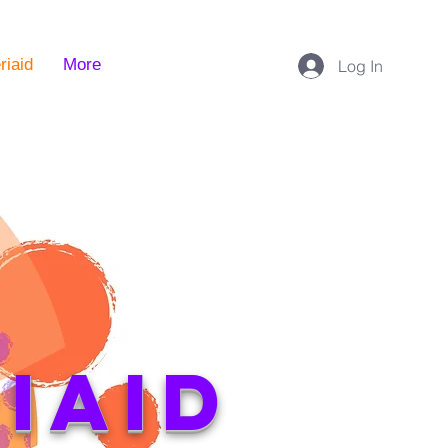
riaid
More
Log In
iaid