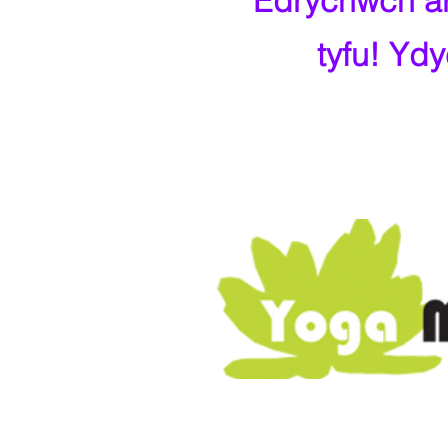
Edrychwch ar 
tyfu! Yd